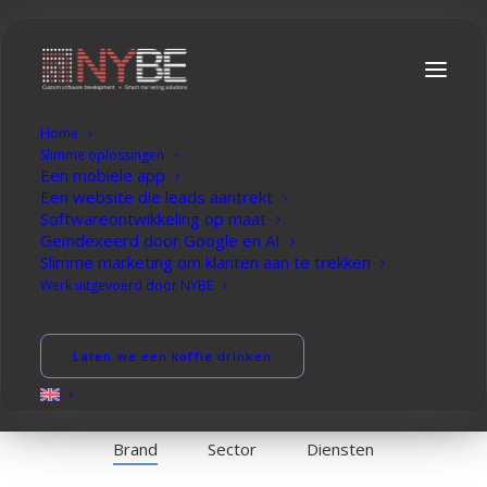
Home
W
e
b
s
i
t
e
l
a
t
e
n
m
a
k
e
n
o
m
Slimme oplossingen
Een mobiele app
k
l
a
n
t
e
n
a
a
n
t
e
t
r
e
k
k
e
n
Een website die leads aantrekt
Softwareontwikkeling op maat
Geïndexeerd door Google en AI
Slimme marketing om klanten aan te trekken
Werk uitgevoerd door NYBE
Laten we brainstormen
Laten we een koffie drinken
Brand
Sector
Diensten