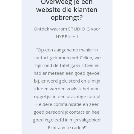
O
v
e
r
w
e
e
g
j
e
e
e
n
w
e
b
s
i
t
e
d
i
e
k
l
a
n
t
e
n
o
p
b
r
e
n
g
t
?
Ontdek waarom STUDIO G voor
NYBE kiest
“Op een aangename manier in
contact gekomen met Celien, we
zijn rond de tafel gaan zitten en
had er meteen een goed gevoel
bij, er werd geluisterd en al mijn
ideeën werden zoals ik het wou
opgelijst in een prachtige setup!
Heldere communicatie en zeer
goed persoonlijk contact en heel
goed ingeleefd in mijn vakgebied!
Echt aan te raden!”