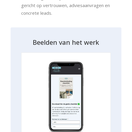
gericht op vertrouwen, adviesaanvragen en
concrete leads.
B
e
e
l
d
e
n
v
a
n
h
e
t
w
e
r
k