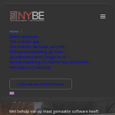
Home
Slimme oplossingen
Een mobiele app
NYBE:
experts
in
Een website die leads aantrekt
Softwareontwikkeling op maat
maatwerksoftware
en
Geïndexeerd door Google en AI
Slimme marketing om klanten aan te trekken
slimme
marketing
Werk uitgevoerd door NYBE
Vervang eindeloze Excel-spreadsheets, handmatig
Laten we een koffie drinken
papierwerk en inefficiënte tools door een systeem
dat past bij de organisatie en de mensen die er
dagelijks mee werken.
Met behulp van op maat gemaakte software heeft