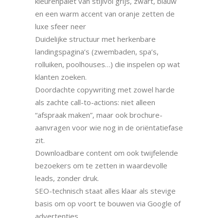
kleurenpalet van stijlvol grijs, zwart, blauw
en een warm accent van oranje zetten de
luxe sfeer neer
Duidelijke structuur met herkenbare
landingspagina’s (zwembaden, spa’s,
rolluiken, poolhouses…) die inspelen op wat
klanten zoeken.
Doordachte copywriting met zowel harde
als zachte call-to-actions: niet alleen
“afspraak maken”, maar ook brochure-
aanvragen voor wie nog in de oriëntatiefase
zit.
Downloadbare content om ook twijfelende
bezoekers om te zetten in waardevolle
leads, zonder druk.
SEO-technisch staat alles klaar als stevige
basis om op voort te bouwen via Google of
advertenties.