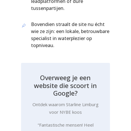
leadplatformen of dure
tussenpartijen.
Bovendien straalt de site nu écht
wie ze zijn: een lokale, betrouwbare
specialist in waterplezier op
topniveau.
O
v
e
r
w
e
e
g
j
e
e
e
n
w
e
b
s
i
t
e
d
i
e
s
c
o
o
r
t
i
n
G
o
o
g
l
e
?
Ontdek waarom Starline Limburg
voor NYBE koos
“Fantastische mensen! Heel