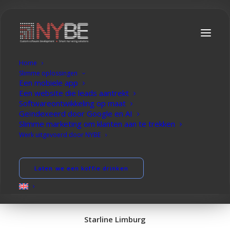
Home
W
e
b
s
i
t
e
d
i
e
s
c
o
o
r
t
i
n
G
o
o
g
l
e
Slimme oplossingen
Een mobiele app
Een website die leads aantrekt
Softwareontwikkeling op maat
Geïndexeerd door Google en AI
Slimme marketing om klanten aan te trekken
Werk uitgevoerd door NYBE
Laten we brainstormen
Laten we een koffie drinken
Brand
Sector
Diensten
Starline Limburg