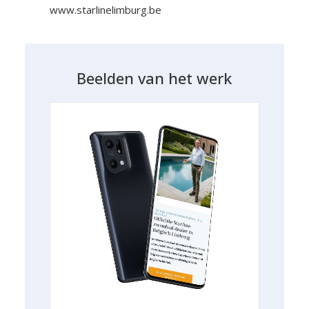
www.starlinelimburg.be
B
e
e
l
d
e
n
v
a
n
h
e
t
w
e
r
k